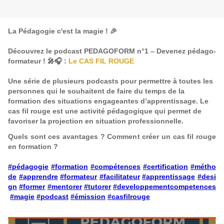
La Pédagogie c'est la magie !
🎉
Découvrez le podcast PEDAGOFORM n°1 – Devenez pédago-
formateur !
🎤🎧 :
Le CAS FIL ROUGE
Une série de plusieurs podcasts pour permettre à toutes les
personnes qui le souhaitent de faire du temps de la
formation des situations engageantes d’apprentissage. Le
cas fil rouge est une activité pédagogique qui permet de
favoriser la projection en situation professionnelle.
Quels sont ces avantages ? Comment créer un cas fil rouge
en formation ?
#pédagogie
#formation
#compétences
#certification
#métho
de
#apprendre
#formateur
#facilitateur
#apprentissage
#desi
gn
#former
#mentorer
#tutorer
#developpementcompetences
#magie
#podcast
#émission
#casfilrouge