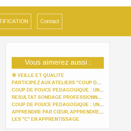
TIFICATION
Contact
Vous aimerez aussi :
🎯 VEILLE ET QUALITE
PARTICIPEZ AUX ATELIERS "COUP DE POUCE PEDAGOGIQUE" EN JANVIER 2024
COUP DE POUCE PEDAGOGIQUE : UN CYCLE DE 3 WEBINAIRES PROPOSES PAR PEDAGOFORM
RESULTAT SONDAGE PROFESSIONNALISATION DES FORMATEURS
COUP DE POUCE PEDAGOGIQUE : UN CYCLE DE 3 WEBINAIRES PROPOSES PAR PEDAGOFORM
APPRENDRE PAR CŒUR, APPRENDRE PAR LE CŒUR
LES "C" EN APPRENTISSAGE