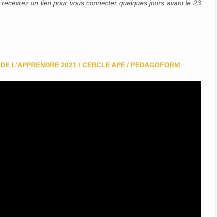
s recevrez un lien pour vous connecter quelques jours avant le 23
 DE L'APPRENDRE 2021 / CERCLE APE / PEDAGOFORM