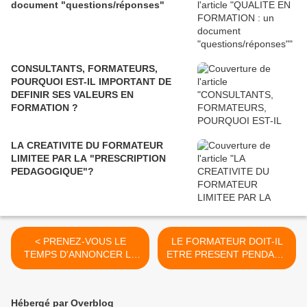
document "questions/réponses"
CONSULTANTS, FORMATEURS,
POURQUOI EST-IL IMPORTANT DE
DEFINIR SES VALEURS EN
FORMATION ?
LA CREATIVITE DU FORMATEUR
LIMITEE PAR LA "PRESCRIPTION
PEDAGOGIQUE"?
< PRENEZ-VOUS LE
LE FORMATEUR DOIT-IL
TEMPS D'ANNONCER LE
ETRE PRESENT PENDANT
CADRE ET LES
L'EVALUATION DE LA
OBJECTIFS DE
FORMATION ? >
L'EVALUATION DE LA
Hébergé par Overblog
FORMATION ?